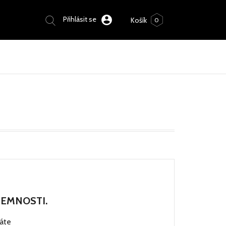
Přihlásit se
0
JEMNOSTI.
dáte