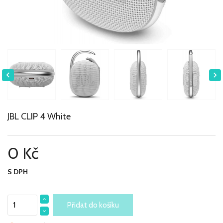


JBL CLIP 4 White
0 Kč
S DPH
Přidat do košíku