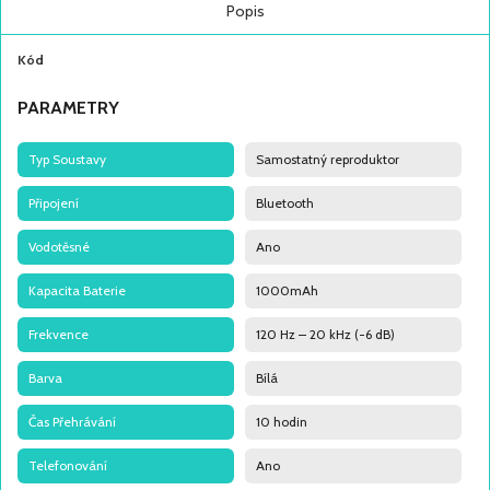
Popis
Kód
PARAMETRY
Typ Soustavy
Samostatný reproduktor
Připojení
Bluetooth
Vodotěsné
Ano
Kapacita Baterie
1000mAh
Frekvence
120 Hz – 20 kHz (-6 dB)
Barva
Bílá
Čas Přehrávání
10 hodin
Telefonování
Ano