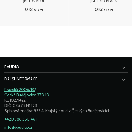
JBL E35 BLUE
JBL T210 BLACK
0 Kč
0 Kč
s DPH
s DPH
Přidat do košíku
Přidat do košíku

BAUDIO

DALŠÍ INFORMACE
Pražská 2006/137,
České Budějovice 370 10
IČ: 10271422
DIČ: CZ5712141523
Spisová značka: 922 A, Krajský soud v Českých Budějovicích
+420 386 350 461
info@baudio.cz