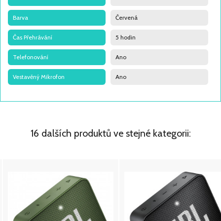
Barva
Červená
Čas Přehrávání
5 hodin
Telefonování
Ano
Vestavěný Mikrofon
Ano
16 dalších produktů ve stejné kategorii: