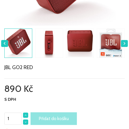


JBL GO2 RED
890 Kč
S DPH
Přidat do košíku