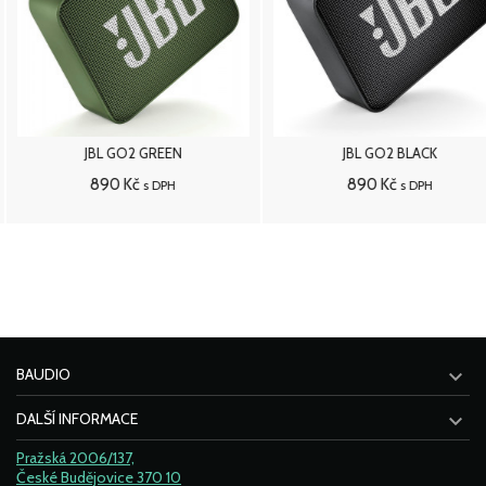
JBL GO2 GREEN
JBL GO2 BLACK
890 Kč
890 Kč
s DPH
s DPH
Přidat do košíku
Přidat do košíku

BAUDIO

DALŠÍ INFORMACE
Pražská 2006/137,
České Budějovice 370 10