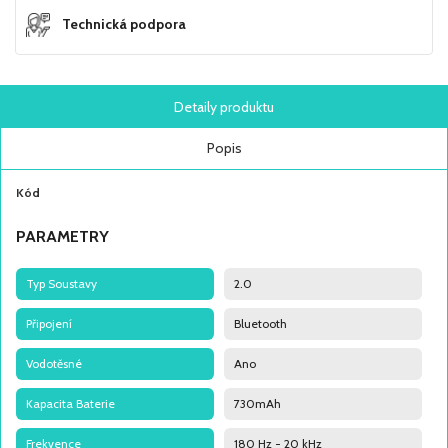
Technická podpora
Detaily produktu
Popis
Kód
PARAMETRY
Typ Soustavy
2.0
Připojení
Bluetooth
Vodotěsné
Ano
Kapacita Baterie
730mAh
Frekvence
180 Hz - 20 kHz