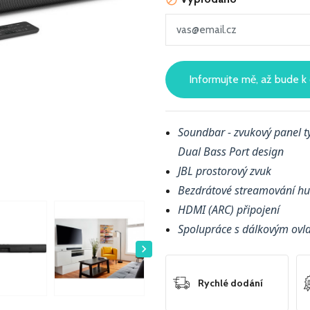

Informujte mě, až bude k 
Soundbar - zvukový panel 
Dual Bass Port design
JBL prostorový zvuk
Bezdrátové streamování h
HDMI (ARC) připojení
Spolupráce s dálkovým ovl

Rychlé dodání