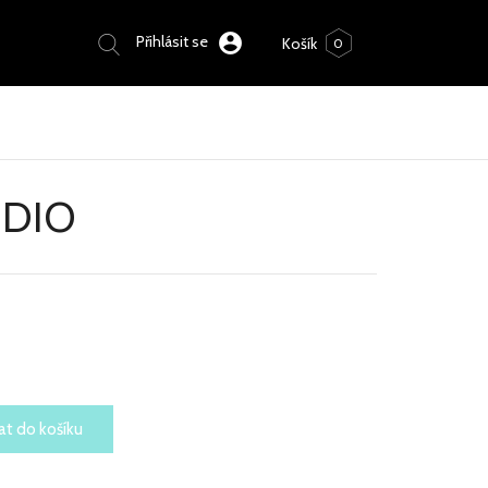
Přihlásit se
0
UDIO
at do košíku