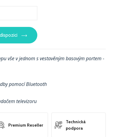
dispozici
typu vše v jednom s vestavěným basovým portem -
udby pomocí Bluetooth
adačem televizoru
Technická
Premium Reseller
podpora