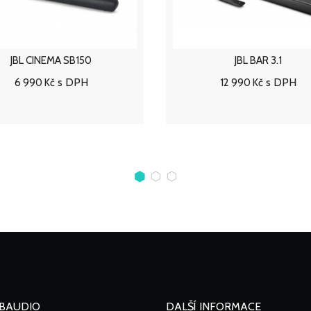
JBL BAR 3.1
JBL BAR 9.1 TRUE WIRELE
SURROUND
s DPH
12 990 Kč
s DPH
27 990 Kč
Přidat do košíku
Přidat do
BAUDIO
DALŠÍ INFORMACE