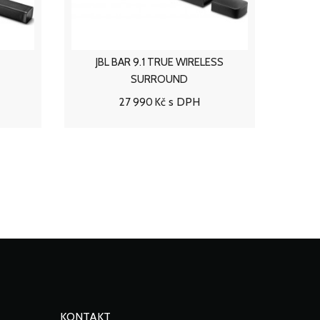
SS
JBL BAR 5.1 SURROUND
s DPH
16 590 Kč
 košíku
Přidat do košíku
KONTAKT