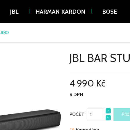
JBL
HARMAN KARDON
BOSE
TUDIO
JBL BAR ST
4 990 Kč
S DPH
POČET
Přid
Vyprodáno