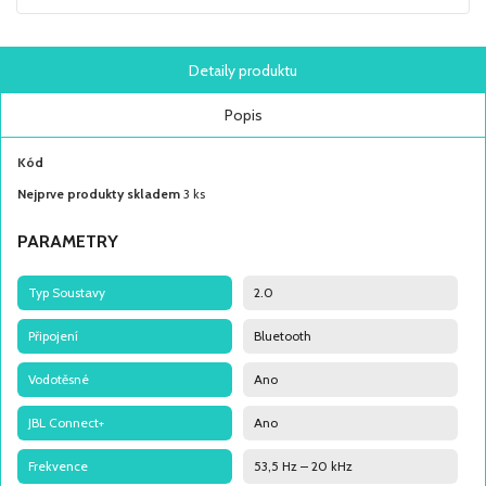
Detaily produktu
Popis
Kód
Nejprve produkty skladem
3 ks
PARAMETRY
Typ Soustavy
2.0
Připojení
Bluetooth
Vodotěsné
Ano
JBL Connect+
Ano
Frekvence
53,5 Hz – 20 kHz