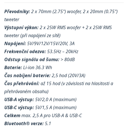
Převodníky:
2 x 70mm (2.75") woofer, 2 x 20mm (0.75")
tweeter
Výstupní výkon:
2 x 25W RMS woofer + 2 x 25W RMS
tweeter (při napájení ze sítě)
Napájení:
5V/9V/12V/15V/20V, 3A
Frekvenční odezva:
53.5Hz – 20kHz
Odstup signálu od šumu:
> 80dB
Baterie:
Li-ion 36.3 Wh
Čas nabíjení baterie:
2,5 hod (20V/3A)
Čas přehrávání:
až 15 hod (v závislosti na hlasitosti a
přehrávaném obsahu)
USB-A výstup:
5V/2,0 A (maximum)
USB-C výstup:
5V/1,5 A (maximum)
Celkem
max. 2,5 A pro USB-A & USB-C
Bluetooth® verze:
5.1