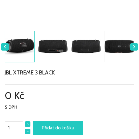


JBL XTREME 3 BLACK
0 Kč
S DPH
Přidat do košíku