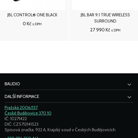
JBL CONTROL® ONE BLACK
JBL BAR 9.1 TRUE WIRELESS
SURROUND
0 Kč
s DPH
27 990 Kč
s DPH
Přidat do košíku
Přidat do košíku

BAUDIO

DALŠÍ INFORMACE
Pražská 2006/137,
České Budějovice 370 10
IČ: 10271422
DIČ: CZ5712141523
Spisová značka: 922 A, Krajský soud v Českých Budějovicích