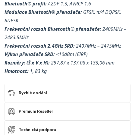
Bluetooth® profil:
A2DP 1.3, AVRCP 1.6
Modulace Bluetooth® přenašeče:
GFSK, π/4 DQPSK,
8DPSK
Frekvenční rozsah Bluetooth® přenašeče:
2400MHz –
2483.5MHz
Frekvenční rozsah 2.4GHz SRD:
2407MHz – 2475MHz
Výkon přenašeče SRD:
<10dBm (EIRP)
Rozměry: (Š x V x H):
297,87 x 137,08 x 133,06 mm
Hmotnost:
1, 83 kg
Rychlé dodání
Premium Reseller
Technická podpora