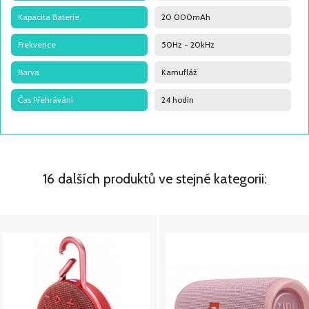
Kapacita Baterie
20 000mAh
Frekvence
50Hz - 20kHz
Barva
Kamufláž
Čas Přehrávání
24 hodin
16 dalších produktů ve stejné kategorii: