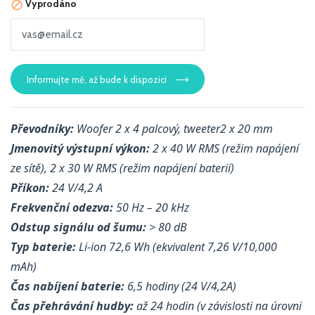
Vyprodáno

Informujte mě, až bude k dispozici
Převodníky:
Woofer 2 x 4 palcový, tweeter2 x 20 mm
Jmenovitý výstupní výkon:
2 x 40 W RMS (režim napájení
ze sítě), 2 x 30 W RMS (režim napájení baterií)
Příkon:
24 V/4,2 A
Frekvenční odezva:
50 Hz – 20 kHz
Odstup signálu od šumu:
> 80 dB
Typ baterie:
Li-ion 72,6 Wh (ekvivalent 7,26 V/10,000
mAh)
Čas nabíjení baterie:
6,5 hodiny (24 V/4,2A)
Čas přehrávání hudby:
až 24 hodin (v závislosti na úrovni