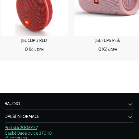
JBL CLIP 3 RED
JBL FLIP5 Pink
0 Kč
0 Kč
s DPH
s DPH
Přidat do košíku
Přidat do košíku

BAUDIO

DALŠÍ INFORMACE
Pražská 2006/137,
České Budějovice 370 10
IČ: 10271422