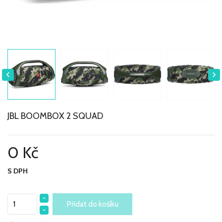


JBL BOOMBOX 2 SQUAD
0 Kč
S DPH
Přidat do košíku