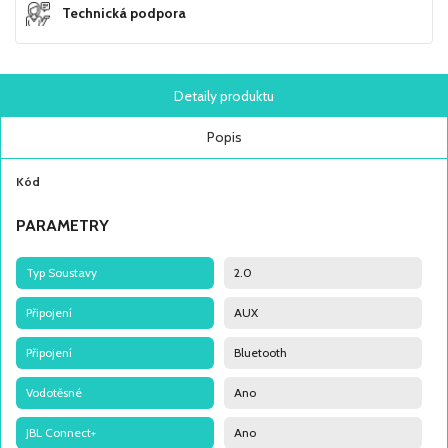
Technická podpora
Detaily produktu
Popis
Kód
PARAMETRY
Typ Soustavy
2.0
Připojení
AUX
Připojení
Bluetooth
Vodotěsné
Ano
JBL Connect+
Ano